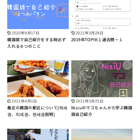
2020年9月17日
2021年3月28日
韓国語で自己紹介をする時必ず
2019年TOPIK１過去問－１
入れる６つのこと
2021年4月1日
2021年3月25日
最近の韓国の駅近について(역세
Niziuのマコちゃんから学ぶ韓国
권、치세권、편세권説明)
語自己紹介