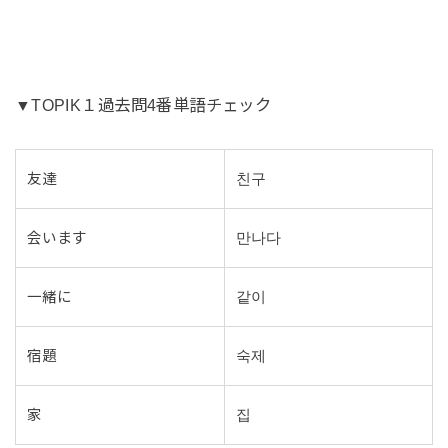
▼TOPIK１過去問4番単語チェック
友達
친구
会います
만나다
一緒に
같이
宿題
숙제
家
집