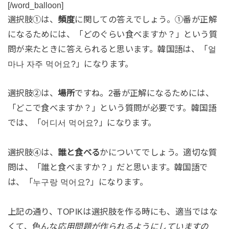
[/word_balloon]
選択肢①は、
頻度
に関しての答えでしょう。①番が正解
になるためには、「どのぐらい食べますか？」という質
問が来たときに答えられると思います。韓国語は、「얼
마나 자주 먹어요?」になります。
選択肢②は、
場所
ですね。2番が正解になるためには、
「どこで食べますか？」という質問が必要です。韓国語
では、「어디서 먹어요?」になります。
選択肢④は、
誰と食べる
かについてでしょう。適切な質
問は、「誰と食べますか？」だと思います。韓国語で
は、「누구랑 먹어요?」になります。
上記の通り、TOPIKは選択肢を作る時にも、適当ではな
くて、色んな
応
用
問
題が作られるようにしていますの