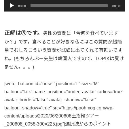
音
00:00
00:00
声
プ
レ
正解は③です。
の質問は「今何を食べています
男性
ー
か？」です。食べることが好きな私にはこの質問が超簡
ヤ
単でむしろこういう質問が試験に出てくれて有難いです
ー
ね。(もちろんぷー先生は韓国人ですので、TOPIKは受け
ません。。。)
[word_balloon id=”unset” position=”L” size=”M”
balloon=”talk” name_position=”under_avatar” radius=”true”
avatar_border=”false” avatar_shadow=”false”
balloon_shadow=”true” src=”https://poohmog.com/wp-
content/uploads/2020/06/200606土指輪ツアー
_200608_0058-300×225.jpg”]選択肢からのポイント