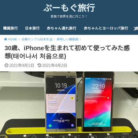
ぷーもぐ旅行
家族で世界を見に行こう！
韓国旅行
日本旅行
赤ちゃん連れ旅行
赤ちゃんとヨーロッパ旅行
HOME
日韓カップル日本生活
美味しい韓国語
30歳、iPhoneを生まれて初めて使ってみた感
想(태어나서 처음으로)
2021年4月1日
2021年4月2日