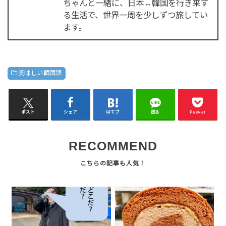
ちゃんと一緒に、日本↔韓国を行き来す
る生活で、世界一周を少しずつ旅してい
ます。
美味しい韓国語
ポスト
シェア
はてブ
送る
Pocket
RECOMMEND