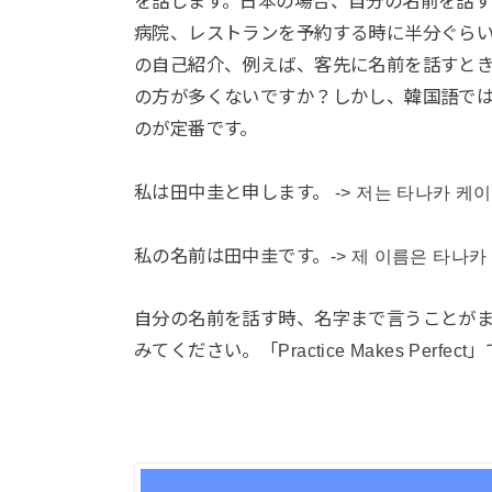
を話します。日本の場合、自分の名前を話
病院、レストランを予約する時に半分ぐら
の自己紹介、例えば、客先に名前を話すと
の方が多くないですか？しかし、韓国語で
のが定番です。
私は田中圭と申します。 -> 저는 타나카 케
私の名前は田中圭です。-> 제 이름은 타나카
自分の名前を話す時、名字まで言うことが
みてください。「Practice Makes Perfec