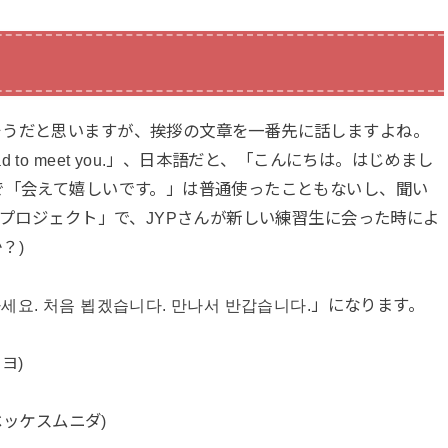
そうだと思いますが、挨拶の文章を一番先に話しますよね。
 I’m glad to meet you.」、日本語だと、「こんにちは。はじめまし
で「会えて嬉しいです。」は普通使ったこともないし、聞い
iプロジェクト」で、JYPさんが新しい練習生に会った時によ
？)
. 처음 뵙겠습니다. 만나서 반갑습니다.」になります。
ヨ)
ベッケスムニダ)