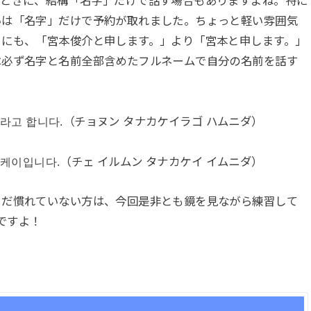
すときに、結構「名字」だけで話す場合もありますよね。特に
いは「名字」だけで予約が取れました。ちょっと軽い雰囲気
きにも、「宮本俊介と申します。」より「宮本と申します。」
は必ず名字と名前全部含めたフルネームで自分の名前を話す
이라고 합니다.（チョヌン タナカケイラゴ ハムニダ）
 케이입니다.（チェ イルムン タナカケイ イムニダ）
まだ慣れていない方は、今回是非とも鏡を見ながら練習して
t」ですよ！