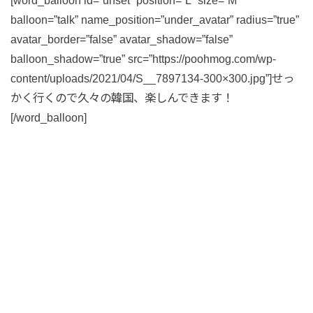
balloon=”talk” name_position=”under_avatar” radius=”true”
avatar_border=”false” avatar_shadow=”false”
balloon_shadow=”true” src=”https://poohmog.com/wp-
content/uploads/2021/04/S__7897134-300×300.jpg”]せっ
かく行くので久々の韓国、楽しんできます！
[/word_balloon]