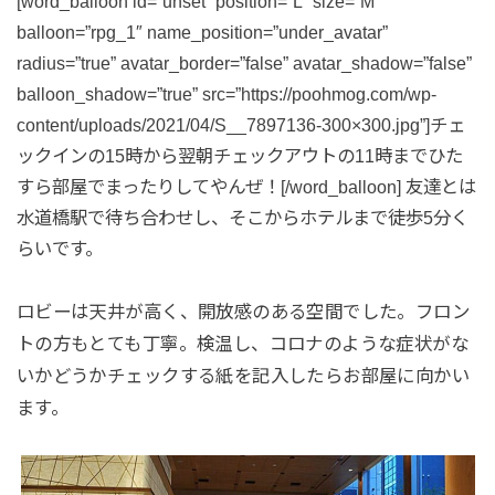
[word_balloon id=”unset” position=”L” size=”M”
balloon=”rpg_1″ name_position=”under_avatar”
radius=”true” avatar_border=”false” avatar_shadow=”false”
balloon_shadow=”true” src=”https://poohmog.com/wp-
content/uploads/2021/04/S__7897136-300×300.jpg”]チェ
ックインの15時から翌朝チェックアウトの11時までひた
すら部屋でまったりしてやんぜ！[/word_balloon] 友達とは
水道橋駅で待ち合わせし、そこからホテルまで徒歩5分く
らいです。
ロビーは天井が高く、開放感のある空間でした。フロン
トの方もとても丁寧。検温し、コロナのような症状がな
いかどうかチェックする紙を記入したらお部屋に向かい
ます。