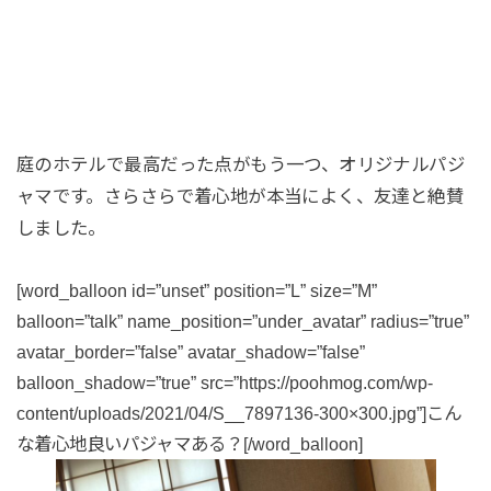
庭のホテルで最高だった点がもう一つ、オリジナルパジ
ャマです。さらさらで着心地が本当によく、友達と絶賛
しました。
[word_balloon id=”unset” position=”L” size=”M”
balloon=”talk” name_position=”under_avatar” radius=”true”
avatar_border=”false” avatar_shadow=”false”
balloon_shadow=”true” src=”https://poohmog.com/wp-
content/uploads/2021/04/S__7897136-300×300.jpg”]こん
な着心地良いパジャマある？[/word_balloon]