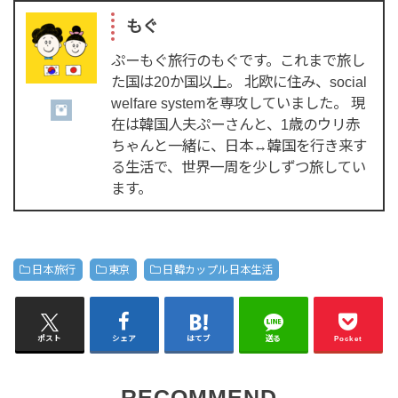
もぐ
ぷーもぐ旅行のもぐです。これまで旅し
た国は20か国以上。 北欧に住み、social
welfare systemを専攻していました。 現
在は韓国人夫ぷーさんと、1歳のウリ赤
ちゃんと一緒に、日本↔韓国を行き来す
る生活で、世界一周を少しずつ旅してい
ます。
日本旅行
東京
日韓カップル日本生活
ポスト
シェア
はてブ
送る
Pocket
RECOMMEND