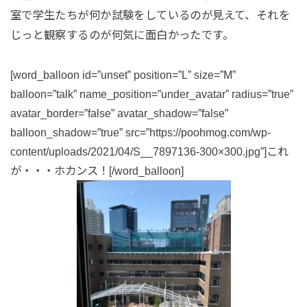
室で学生たちが何か試験をしているのが見えて、それを
じっと観察するのが何気に面白かったです。
[word_balloon id=”unset” position=”L” size=”M”
balloon=”talk” name_position=”under_avatar” radius=”true”
avatar_border=”false” avatar_shadow=”false”
balloon_shadow=”true” src=”https://poohmog.com/wp-
content/uploads/2021/04/S__7897136-300×300.jpg”]これ
が・・・ホカンス！[/word_balloon]