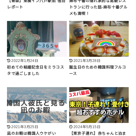
【青森】東横イン八戸駅前 宿泊
麻布十番の隠れ家的な高級レス
レポート
トランに行った話-麻布十番グル
メも満喫！
2022年1月24日
2021年3月28日
初めての結婚記念日をミラコス
誕生日のための韓国料理フルコ
タで過ごしました
ース
2021年3月25日
2024年5月15日
凪のお暇は韓国人ウケがい
【東京子連れ】赤ちゃんと泊ま