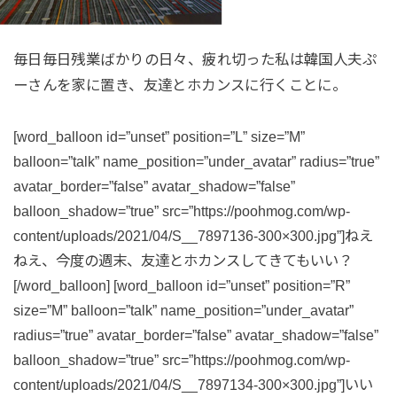
毎日毎日残業ばかりの日々、疲れ切った私は韓国人夫ぷ
ーさんを家に置き、友達とホカンスに行くことに。
[word_balloon id=”unset” position=”L” size=”M”
balloon=”talk” name_position=”under_avatar” radius=”true”
avatar_border=”false” avatar_shadow=”false”
balloon_shadow=”true” src=”https://poohmog.com/wp-
content/uploads/2021/04/S__7897136-300×300.jpg”]ねえ
ねえ、今度の週末、友達とホカンスしてきてもいい？
[/word_balloon] [word_balloon id=”unset” position=”R”
size=”M” balloon=”talk” name_position=”under_avatar”
radius=”true” avatar_border=”false” avatar_shadow=”false”
balloon_shadow=”true” src=”https://poohmog.com/wp-
content/uploads/2021/04/S__7897134-300×300.jpg”]いい